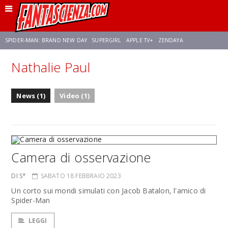
SPIDER-MAN: BRAND NEW DAY
SUPERGIRL
APPLE TV+
ZENDAYA
Nathalie Paul
FRANCO RICCIARDIELLO
AVENGERS: DOOMSDAY
STAR TREK
NETFLIX
News (1)
Video (1)
SADIE SINK
STAR TREK: STRANGE NEW WORLDS
Camera di osservazione
DI S*
SABATO 18 FEBBRAIO 2023
Un corto sui mondi simulati con Jacob Batalon, l'amico di
Spider-Man
LEGGI