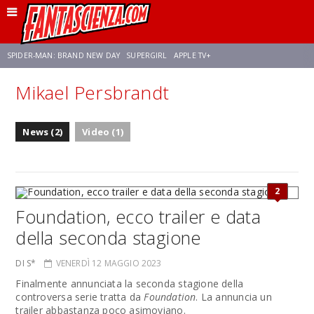
SPIDER-MAN: BRAND NEW DAY
SUPERGIRL
APPLE TV+
Mikael Persbrandt
FRANCO RICCIARDIELLO
ZENDAYA
STAR TREK
AVENGERS: DOOMSDAY
News (2)
Video (1)
NETFLIX
SADIE SINK
STAR TREK: STRANGE NEW WORLDS
2
Foundation, ecco trailer e data
della seconda stagione
DI S*
VENERDÌ 12 MAGGIO 2023
Finalmente annunciata la seconda stagione della
controversa serie tratta da
Foundation
. La annuncia un
trailer abbastanza poco asimoviano.