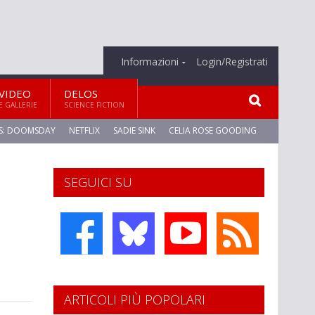
Informazioni
Login/Registrati
VIDEO
DELOS
E GALLERIE
SCIENCE FICTION
S: DOOMSDAY
NETFLIX
SADIE SINK
CELIA ROSE GOODING
SEGUICI SU
ARTICOLI PIÙ POPOLARI