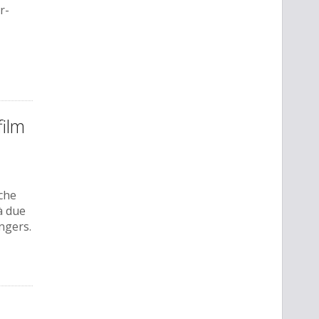
r-
ilm
 che
à due
engers.