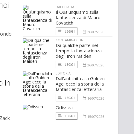
noi
DALL'ITALIA
Il Qualunquismo sulla
fantascienza di Mauro
Covacich
LEGGI
26/07/2026
mondo
CONTAMINAZIONI
Da qualche parte nel
tempo: la fantascienza
degli Iron Maiden
LEGGI
26/07/2026
EDITORIA
Dall’antichità alla Golden
o in
Age: ecco la storia della
fantascienza letteraria
LEGGI
16/07/2026
Odissea
LEGGI
15/07/2026
 Zack