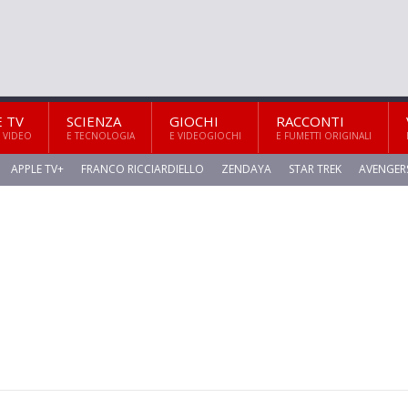
E TV
SCIENZA
GIOCHI
RACCONTI
 VIDEO
E TECNOLOGIA
E VIDEOGIOCHI
E FUMETTI ORIGINALI
APPLE TV+
FRANCO RICCIARDIELLO
ZENDAYA
STAR TREK
AVENGER