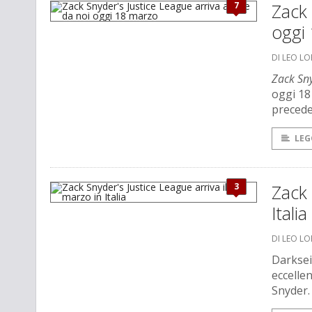
7
Zack 
oggi
DI LEO L
Zack Sny
oggi 18
precede
LEG
3
Zack 
Italia
DI LEO L
Darksei
eccelle
Snyder.