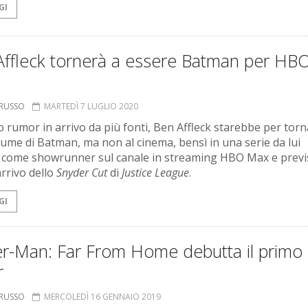
GI
Affleck tornerà a essere Batman per HB
ORUSSO
MARTEDÌ 7 LUGLIO 2020
 rumor in arrivo da più fonti, Ben Affleck starebbe per tor
tume di Batman, ma non al cinema, bensì in una serie da lui
 come showrunner sul canale in streaming HBO Max e previ
arrivo dello
Snyder Cut
di
Justice League
.
GI
er-Man: Far From Home debutta il primo
r
ORUSSO
MERCOLEDÌ 16 GENNAIO 2019