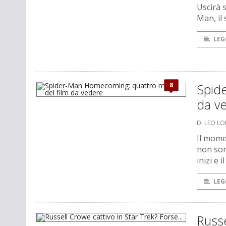
Uscirà s
Man, il
LEG
8
Spid
da v
DI LEO L
Il momen
non son
inizi e 
LEG
Russe