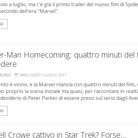
olo a luglio, ma c'è già il primo trailer del nuovo film di Spide
 secondo dell'era "Marvel".
GI
er-Man Homecoming: quattro minuti del f
edere
ORUSSO
MERCOLEDÌ 5 LUGLIO 2017
to è vicino, e la Marvel rilancia con quattro minuti del film,
o proprio la scena iniziale ma quasi, per raccontare in realt
il desiderio di Peter Parker di essere preso sul serio dagli Av
GI
ll Crowe cattivo in Star Trek? Forse...