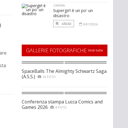
CINEMA
Supergirl è un po' un
disastro
O
LEGGI
8/07/2026
GALLERIE FOTOGRAFICHE
Vedi tutte
nare
sta
SpaceBalls The Almighty Schwartz Saga
(A.S.S.)
10 FOTO
Conferenza stampa Lucca Comics and
Games 2026
4 FOTO