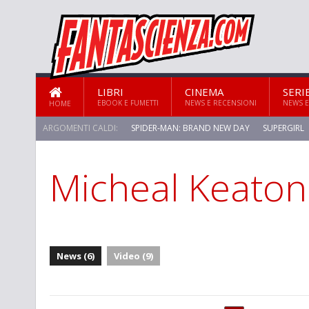
LIBRI
CINEMA
SERI
EBOOK E FUMETTI
NEWS E RECENSIONI
NEWS E
HOME
ARGOMENTI CALDI:
SPIDER-MAN: BRAND NEW DAY
SUPERGIRL
Micheal Keaton
News (6)
Video (9)