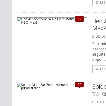
LEG
12
Ben 
Max?
DI LEO L
Secondo
nel cos
seguita
dopo l'
LEG
30
Spid
traile
DI LEO L