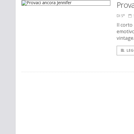
Prova
DI S*
Il cort
emotivo.
vintage
LEG