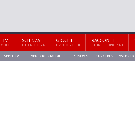
E TV
SCIENZA
GIOCHI
RACCONTI
 VIDEO
E TECNOLOGIA
E VIDEOGIOCHI
E FUMETTI ORIGINALI
APPLE TV+
FRANCO RICCIARDIELLO
ZENDAYA
STAR TREK
AVENGER