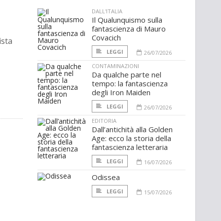
DALL'ITALIA
Il Qualunquismo sulla
fantascienza di Mauro
Covacich
ista
LEGGI
26/07/2026
CONTAMINAZIONI
Da qualche parte nel
tempo: la fantascienza
degli Iron Maiden
LEGGI
26/07/2026
EDITORIA
Dall’antichità alla Golden
Age: ecco la storia della
fantascienza letteraria
LEGGI
16/07/2026
Odissea
LEGGI
15/07/2026