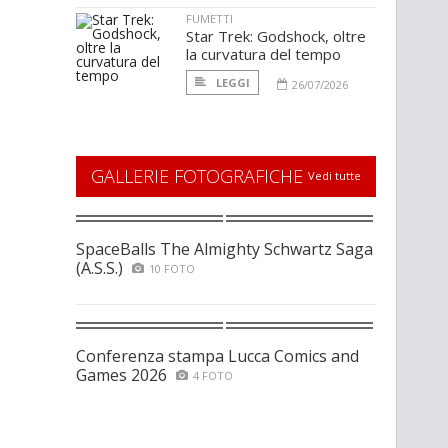
FUMETTI
Star Trek: Godshock, oltre
la curvatura del tempo
LEGGI
26/07/2026
GALLERIE FOTOGRAFICHE
Vedi tutte
SpaceBalls The Almighty Schwartz Saga
(A.S.S.)
10 FOTO
Conferenza stampa Lucca Comics and
Games 2026
4 FOTO