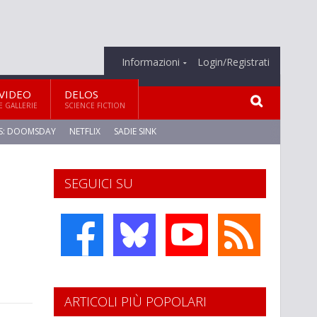
Informazioni
Login/Registrati
VIDEO
DELOS
E GALLERIE
SCIENCE FICTION
S: DOOMSDAY
NETFLIX
SADIE SINK
SEGUICI SU
ARTICOLI PIÙ POPOLARI