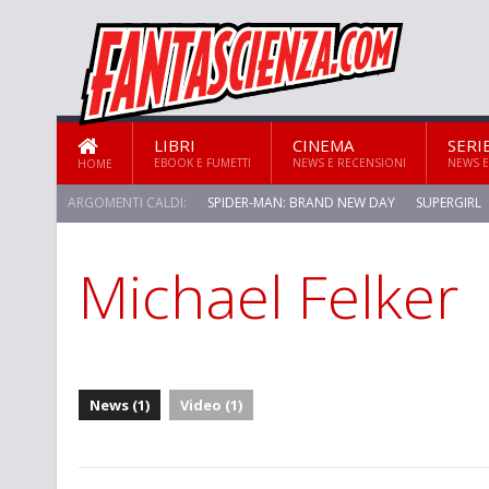
LIBRI
CINEMA
SERI
EBOOK E FUMETTI
NEWS E RECENSIONI
NEWS E
HOME
ARGOMENTI CALDI:
SPIDER-MAN: BRAND NEW DAY
SUPERGIRL
Michael Felker
STAR TREK: STRANGE NEW WORLDS
News (1)
Video (1)