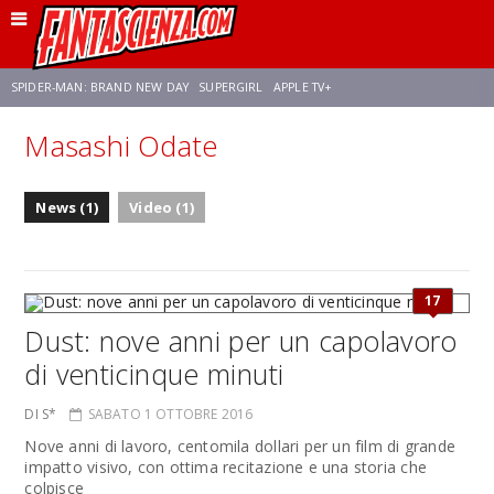
SPIDER-MAN: BRAND NEW DAY
SUPERGIRL
APPLE TV+
Masashi Odate
FRANCO RICCIARDIELLO
ZENDAYA
STAR TREK
AVENGERS: DOOMSDAY
News (1)
Video (1)
NETFLIX
SADIE SINK
STAR TREK: STRANGE NEW WORLDS
17
Dust: nove anni per un capolavoro
di venticinque minuti
DI S*
SABATO 1 OTTOBRE 2016
Nove anni di lavoro, centomila dollari per un film di grande
impatto visivo, con ottima recitazione e una storia che
colpisce