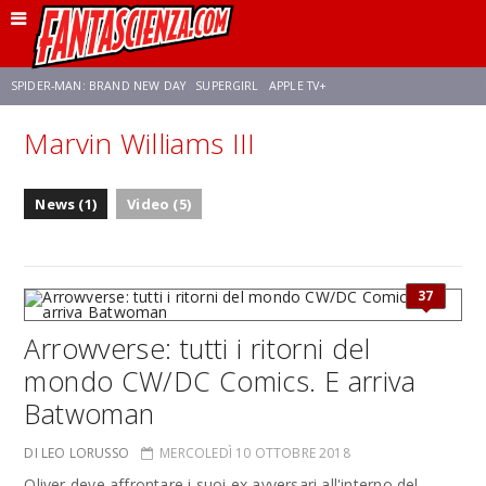
SPIDER-MAN: BRAND NEW DAY
SUPERGIRL
APPLE TV+
Marvin Williams III
FRANCO RICCIARDIELLO
ZENDAYA
STAR TREK
AVENGERS: DOOMSDAY
News (1)
Video (5)
NETFLIX
SADIE SINK
STAR TREK: STRANGE NEW WORLDS
37
Arrowverse: tutti i ritorni del
mondo CW/DC Comics. E arriva
Batwoman
DI LEO LORUSSO
MERCOLEDÌ 10 OTTOBRE 2018
Oliver deve affrontare i suoi ex avversari all'interno del