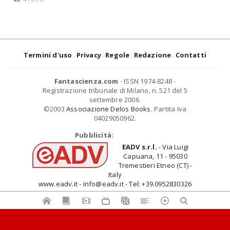
Termini d'uso
Privacy
Regole
Redazione
Contatti
Fantascienza.com
- ISSN 1974-8248 -
Registrazione tribunale di Milano, n. 521 del 5
settembre 2006.
©2003
Associazione Delos Books
. Partita Iva
04029050962.
Pubblicità:
EADV s.r.l.
- Via Luigi
Capuana, 11 - 95030
Tremestieri Etneo (CT) -
Italy
www.eadv.it - info@eadv.it - Tel: +39.0952830326