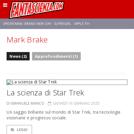
SPIDER-MAN: BRAND NEW DAY
SUPERGIRL
APPLE TV+
Mark Brake
FRANCO RICCIARDIELLO
ZENDAYA
STAR TREK
AVENGERS: DOOMSDAY
News (2)
Approfondimenti (1)
NETFLIX
SADIE SINK
STAR TREK: STRANGE NEW WORLDS
La scienza di Star Trek
DI EMANUELE MANCO
GIOVEDÌ 16 GENNAIO 2025
Un saggio brillante sul mondo di Star Trek, tra tecnologie
visionarie e progresso sociale.
LEGGI