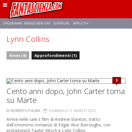
SPIDER-MAN: BRAND NEW DAY
SUPERGIRL
APPLE TV+
Lynn Collins
FRANCO RICCIARDIELLO
ZENDAYA
STAR TREK
AVENGERS: DOOMSDAY
News (6)
Approfondimenti (1)
NETFLIX
SADIE SINK
STAR TREK: STRANGE NEW WORLDS
3
Cento anni dopo, John Carter torna
su Marte
DI ROBERTO PAURA
DOMENICA 11 MARZO 2012
Arriva nelle sale il film di Andrew Stanton, tratto
dall'omonimo romanzo di Edgar Rice Burroughs, con
protagonisti Taylor Kitsch e Lynn Collins .