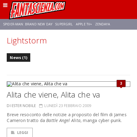
SPIDER-MAN: BRAND NEW DAY
SUPERGIRL
APPLE TV+
ZENDAYA
Lightstorm
FRANCO RICCIARDIELLO
AVENGERS: DOOMSDAY
STAR TREK
NETFLIX
News (1)
SADIE SINK
STAR TREK: STRANGE NEW WORLDS
3
Alita che viene, Alita che va
DI ESTER NOBILE
LUNEDÌ 23 FEBBRAIO 2009
Breve resoconto delle notizie a proposito del film di James
Cameron tratto da
Battle Angel Alita
, manga cyber-punk.
LEGGI