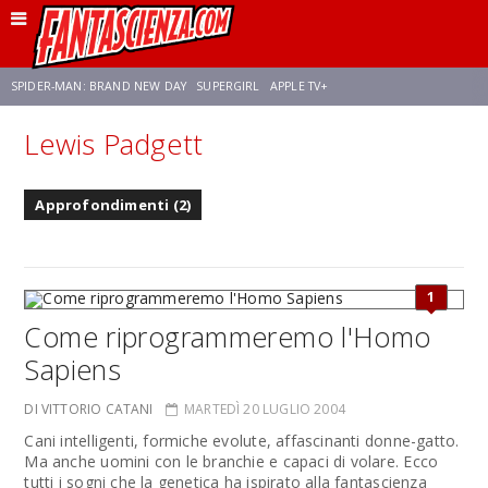
SPIDER-MAN: BRAND NEW DAY
SUPERGIRL
APPLE TV+
Lewis Padgett
FRANCO RICCIARDIELLO
ZENDAYA
STAR TREK
AVENGERS: DOOMSDAY
Approfondimenti (2)
NETFLIX
SADIE SINK
CELIA ROSE GOODING
1
Come riprogrammeremo l'Homo
Sapiens
DI VITTORIO CATANI
MARTEDÌ 20 LUGLIO 2004
Cani intelligenti, formiche evolute, affascinanti donne-gatto.
Ma anche uomini con le branchie e capaci di volare. Ecco
tutti i sogni che la genetica ha ispirato alla fantascienza