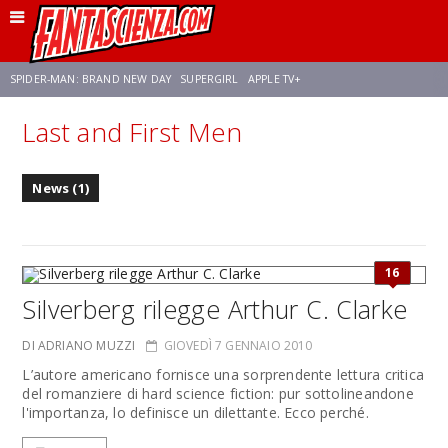
SPIDER-MAN: BRAND NEW DAY
SUPERGIRL
APPLE TV+
Last and First Men
FRANCO RICCIARDIELLO
ZENDAYA
STAR TREK
AVENGERS: DOOMSDAY
News (1)
NETFLIX
SADIE SINK
CELIA ROSE GOODING
16
Silverberg rilegge Arthur C. Clarke
DI ADRIANO MUZZI
GIOVEDÌ 7 GENNAIO 2010
L’autore americano fornisce una sorprendente lettura critica
del romanziere di hard science fiction: pur sottolineandone
l'importanza, lo definisce un dilettante. Ecco perché.