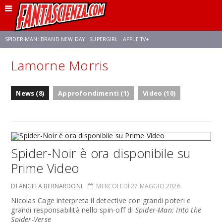
SPIDER-MAN: BRAND NEW DAY
SUPERGIRL
APPLE TV+
Lamorne Morris
FRANCO RICCIARDIELLO
ZENDAYA
STAR TREK
AVENGERS: DOOMSDAY
News (8)
Approfondimenti (1)
Video (10)
NETFLIX
SADIE SINK
STAR TREK: STRANGE NEW WORLDS
Spider-Noir è ora disponibile su
Prime Video
DI ANGELA BERNARDONI
MERCOLEDÌ 27 MAGGIO 2026
Nicolas Cage interpreta il detective con grandi poteri e
grandi responsabilità nello spin-off di
Spider-Man: Into the
Spider-Verse