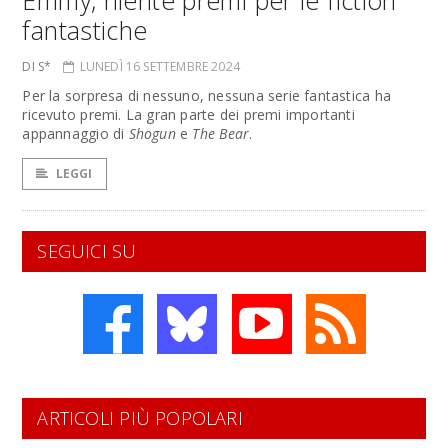
Emmy, niente premi per le fiction
fantastiche
DI S*
LUNEDÌ 16 SETTEMBRE 2024
Per la sorpresa di nessuno, nessuna serie fantastica ha
ricevuto premi. La gran parte dei premi importanti
appannaggio di
Shogun
e
The Bear
.
LEGGI
SEGUICI SU
ARTICOLI PIÙ POPOLARI