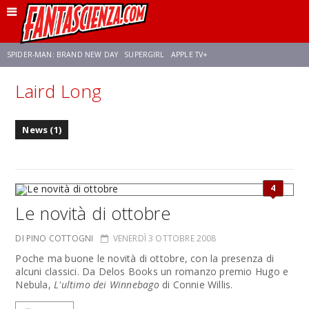
SPIDER-MAN: BRAND NEW DAY
SUPERGIRL
APPLE TV+
Laird Long
FRANCO RICCIARDIELLO
ZENDAYA
STAR TREK
AVENGERS: DOOMSDAY
News (1)
NETFLIX
SADIE SINK
STAR TREK: STRANGE NEW WORLDS
4
Le novità di ottobre
DI PINO COTTOGNI
VENERDÌ 3 OTTOBRE 2008
Poche ma buone le novità di ottobre, con la presenza di
alcuni classici. Da Delos Books un romanzo premio Hugo e
Nebula,
L'ultimo dei Winnebago
di Connie Willis.