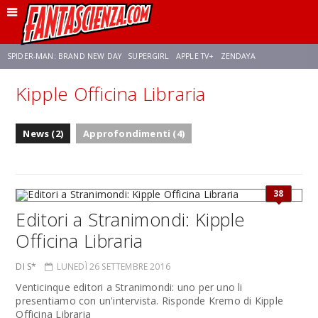
SPIDER-MAN: BRAND NEW DAY
SUPERGIRL
APPLE TV+
ZENDAYA
Kipple Officina Libraria
FRANCO RICCIARDIELLO
AVENGERS: DOOMSDAY
STAR TREK
NETFLIX
News (2)
Approfondimenti (4)
SADIE SINK
STAR TREK: STRANGE NEW WORLDS
38
Editori a Stranimondi: Kipple
Officina Libraria
DI S*
LUNEDÌ 26 SETTEMBRE 2016
Venticinque editori a Stranimondi: uno per uno li
presentiamo con un'intervista. Risponde Kremo di Kipple
Officina Libraria