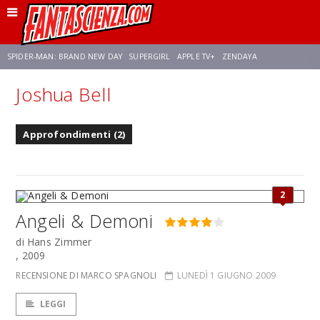
SPIDER-MAN: BRAND NEW DAY
SUPERGIRL
APPLE TV+
ZENDAYA
Joshua Bell
FRANCO RICCIARDIELLO
AVENGERS: DOOMSDAY
STAR TREK
NETFLIX
Approfondimenti (2)
SADIE SINK
STAR TREK: STRANGE NEW WORLDS
2
Angeli & Demoni
di Hans Zimmer
, 2009
RECENSIONE DI MARCO SPAGNOLI
LUNEDÌ 1 GIUGNO 2009
LEGGI