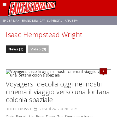
SPIDER-MAN: BRAND NEW DAY
SUPERGIRL
APPLE TV+
Isaac Hempstead Wright
FRANCO RICCIARDIELLO
ZENDAYA
STAR TREK
AVENGERS: DOOMSDAY
News (3)
Video (3)
NETFLIX
SADIE SINK
STAR TREK: STRANGE NEW WORLDS
2
Voyagers: decolla oggi nei nostri
cinema il viaggio verso una lontana
colonia spaziale
DI LEO LORUSSO
GIOVEDÌ 24 GIUGNO 2021
Colin Farrell, Lily-Rose Depp, Tye Sheridan e Isaac