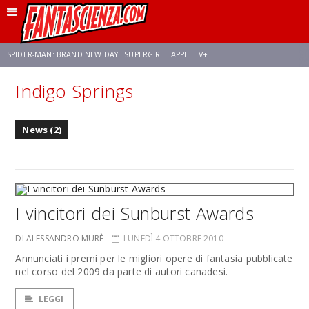
SPIDER-MAN: BRAND NEW DAY
SUPERGIRL
APPLE TV+
Indigo Springs
FRANCO RICCIARDIELLO
ZENDAYA
STAR TREK
AVENGERS: DOOMSDAY
News (2)
NETFLIX
SADIE SINK
STAR TREK: STRANGE NEW WORLDS
I vincitori dei Sunburst Awards
DI ALESSANDRO MURÈ
LUNEDÌ 4 OTTOBRE 2010
Annunciati i premi per le migliori opere di fantasia pubblicate
nel corso del 2009 da parte di autori canadesi.
LEGGI