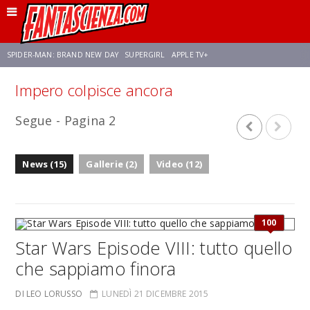
SPIDER-MAN: BRAND NEW DAY
SUPERGIRL
APPLE TV+
Impero colpisce ancora
FRANCO RICCIARDIELLO
ZENDAYA
STAR TREK
AVENGERS: DOOMSDAY
Segue - Pagina 2
NETFLIX
SADIE SINK
STAR TREK: STRANGE NEW WORLDS
News (15)
Gallerie (2)
Video (12)
100
Star Wars Episode VIII: tutto quello
che sappiamo finora
DI LEO LORUSSO
LUNEDÌ 21 DICEMBRE 2015