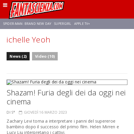
SPIDER-MAN: BRAND NEW DAY
SUPERGIRL
APPLE TV+
ichelle Yeoh
FRANCO RICCIARDIELLO
ZENDAYA
STAR TREK
AVENGERS: DOOMSDAY
News (2)
Video (10)
NETFLIX
SADIE SINK
CELIA ROSE GOODING
Shazam! Furia degli dei da oggi nei
cinema
DI S*
GIOVEDÌ 16 MARZO 2023
Zachary Levi torna a interpretare i panni del supereroe
bambino dopo il successo del primo film. Helen Mirren e
Lucy Liu interpretano i cattivi.