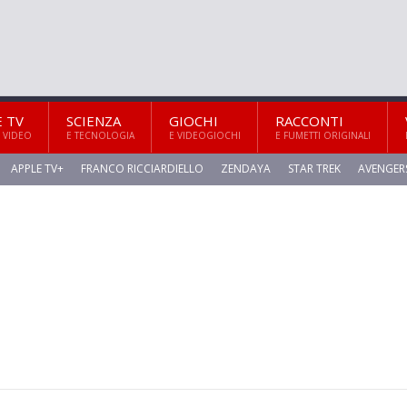
E TV
SCIENZA
GIOCHI
RACCONTI
 VIDEO
E TECNOLOGIA
E VIDEOGIOCHI
E FUMETTI ORIGINALI
APPLE TV+
FRANCO RICCIARDIELLO
ZENDAYA
STAR TREK
AVENGER