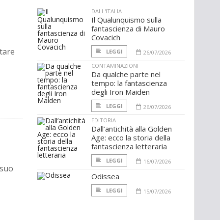
DALL'ITALIA
Il Qualunquismo sulla
fantascienza di Mauro
Covacich
utare
LEGGI
26/07/2026
CONTAMINAZIONI
Da qualche parte nel
tempo: la fantascienza
degli Iron Maiden
LEGGI
26/07/2026
EDITORIA
Dall’antichità alla Golden
Age: ecco la storia della
fantascienza letteraria
LEGGI
16/07/2026
 suo
Odissea
LEGGI
15/07/2026