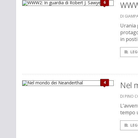
6
WWW2
DI GIAMP
Urania 
protago
in posti
LEG
4
Nel 
DI PINO 
L’avven
tempo u
LEG