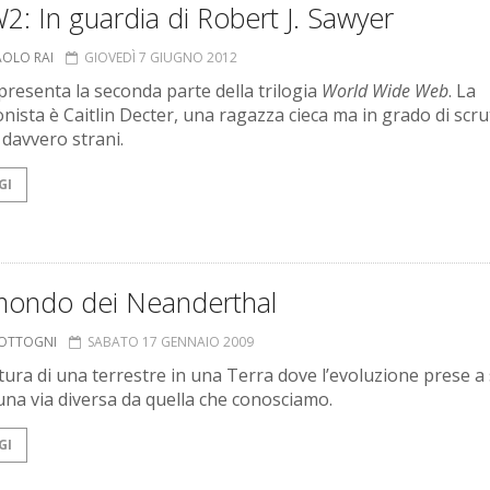
: In guardia di Robert J. Sawyer
AOLO RAI
GIOVEDÌ 7 GIUGNO 2012
presenta la seconda parte della trilogia
World Wide Web
. La
nista è Caitlin Decter, una ragazza cieca ma in grado di scr
 davvero strani.
GI
mondo dei Neanderthal
COTTOGNI
SABATO 17 GENNAIO 2009
tura di una terrestre in una Terra dove l’evoluzione prese a
na via diversa da quella che conosciamo.
GI