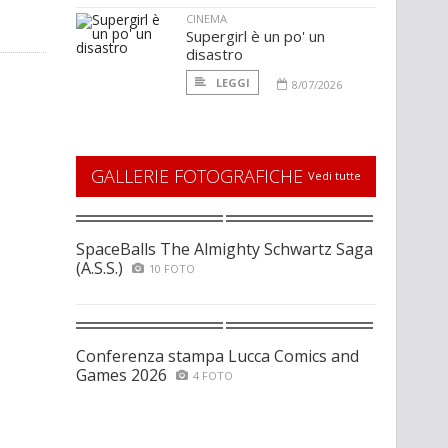
CINEMA
Supergirl è un po' un
disastro
LEGGI
8/07/2026
GALLERIE FOTOGRAFICHE
Vedi tutte
SpaceBalls The Almighty Schwartz Saga
(A.S.S.)
10 FOTO
Conferenza stampa Lucca Comics and
Games 2026
4 FOTO