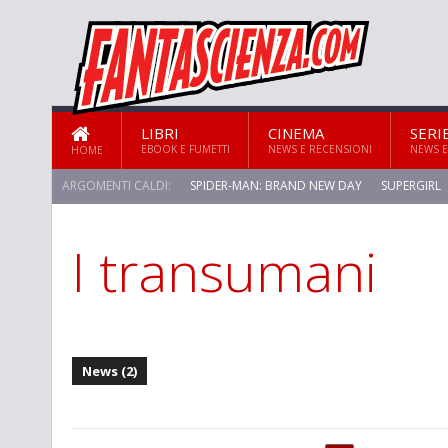
LIBRI
CINEMA
SERI
EBOOK E FUMETTI
NEWS E RECENSIONI
NEWS E
HOME
ARGOMENTI CALDI:
SPIDER-MAN: BRAND NEW DAY
SUPERGIRL
I transumani
News (2)