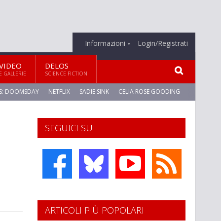
Informazioni
Login/Registrati
VIDEO
DELOS
E GALLERIE
SCIENCE FICTION
S: DOOMSDAY
NETFLIX
SADIE SINK
CELIA ROSE GOODING
SEGUICI SU
ARTICOLI PIÙ POPOLARI