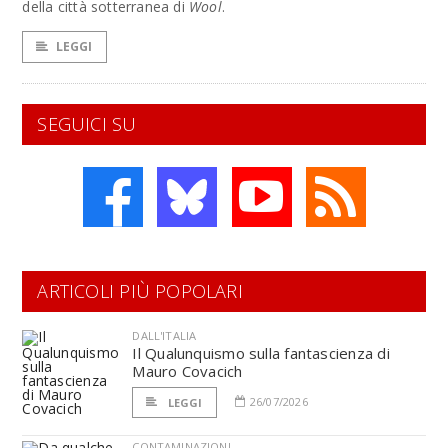
della città sotterranea di
Wool
.
LEGGI
SEGUICI SU
ARTICOLI PIÙ POPOLARI
DALL'ITALIA
Il Qualunquismo sulla fantascienza di
Mauro Covacich
26/07/2026
LEGGI
CONTAMINAZIONI