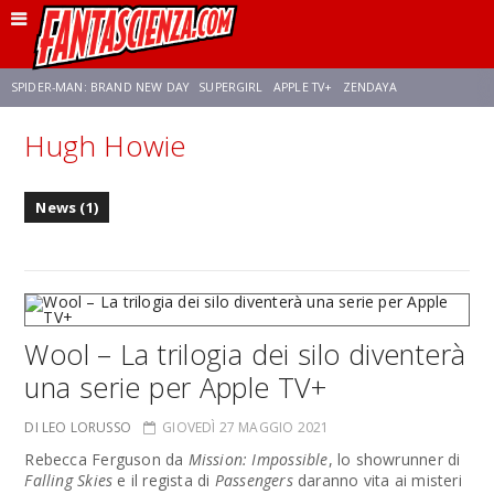
SPIDER-MAN: BRAND NEW DAY
SUPERGIRL
APPLE TV+
ZENDAYA
Hugh Howie
FRANCO RICCIARDIELLO
AVENGERS: DOOMSDAY
STAR TREK
NETFLIX
News (1)
SADIE SINK
STAR TREK: STRANGE NEW WORLDS
Wool – La trilogia dei silo diventerà
una serie per Apple TV+
DI LEO LORUSSO
GIOVEDÌ 27 MAGGIO 2021
Rebecca Ferguson da
Mission: Impossible
, lo showrunner di
Falling Skies
e il regista di
Passengers
daranno vita ai misteri