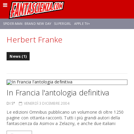
SPIDER-MAN: BRAND NEW DAY
SUPERGIRL
APPLE TV+
Herbert Franke
FRANCO RICCIARDIELLO
ZENDAYA
STAR TREK
AVENGERS: DOOMSDAY
News (1)
NETFLIX
SADIE SINK
CELIA ROSE GOODING
In Francia l'antologia definitiva
DI S*
VENERDÌ 3 DICEMBRE 2004
Le edizioni Omnibus pubblicano un volumone di oltre 1250
pagine con ottanta racconti. Tutti i più grandi autori della
fantascienza da Asimov a Zelazny, e anche due italiani