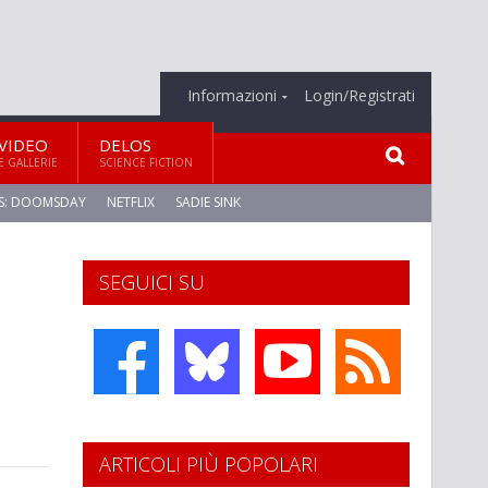
Informazioni
Login/Registrati
VIDEO
DELOS
E GALLERIE
SCIENCE FICTION
S: DOOMSDAY
NETFLIX
SADIE SINK
SEGUICI SU
ARTICOLI PIÙ POPOLARI