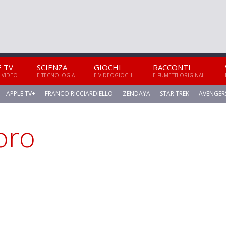
E TV
SCIENZA
GIOCHI
RACCONTI
 VIDEO
E TECNOLOGIA
E VIDEOGIOCHI
E FUMETTI ORIGINALI
APPLE TV+
FRANCO RICCIARDIELLO
ZENDAYA
STAR TREK
AVENGER
oro