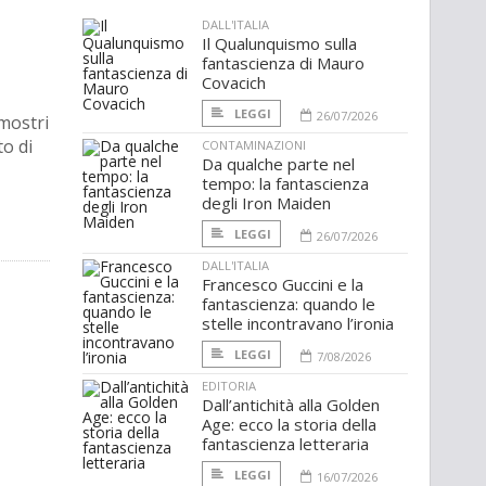
DALL'ITALIA
Il Qualunquismo sulla
fantascienza di Mauro
Covacich
LEGGI
26/07/2026
 mostri
to di
CONTAMINAZIONI
Da qualche parte nel
tempo: la fantascienza
degli Iron Maiden
LEGGI
26/07/2026
DALL'ITALIA
Francesco Guccini e la
fantascienza: quando le
stelle incontravano l’ironia
LEGGI
7/08/2026
EDITORIA
Dall’antichità alla Golden
Age: ecco la storia della
fantascienza letteraria
LEGGI
16/07/2026