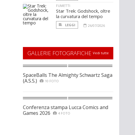
FUMETTI
Star Trek: Godshock, oltre
la curvatura del tempo
LEGGI
26/07/2026
GALLERIE FOTOGRAFICHE
Vedi tutte
SpaceBalls The Almighty Schwartz Saga
(A.S.S.)
10 FOTO
Conferenza stampa Lucca Comics and
Games 2026
4 FOTO