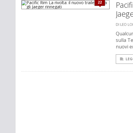
22
Pacif
Jaege
DI LEO L
Qualcun
sulla T
nuovi er
LEG