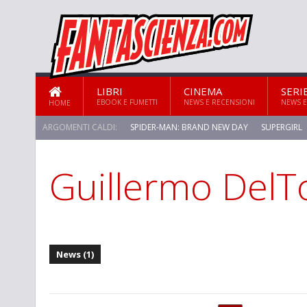
LIBRI
CINEMA
SERI
EBOOK E FUMETTI
NEWS E RECENSIONI
NEWS E
HOME
ARGOMENTI CALDI:
SPIDER-MAN: BRAND NEW DAY
SUPERGIRL
Guillermo DelT
STAR TREK: STRANGE NEW WORLDS
News (1)