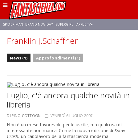
SPIDER-MAN: BRAND NEW DAY
SUPERGIRL
APPLE TV+
Franklin J.Schaffner
FRANCO RICCIARDIELLO
ZENDAYA
STAR TREK
AVENGERS: DOOMSDAY
News (1)
Approfondimenti (1)
NETFLIX
SADIE SINK
STAR TREK: STRANGE NEW WORLDS
Luglio, c'è ancora qualche novità in
libreria
DI PINO COTTOGNI
VENERDÌ 6 LUGLIO 2007
Non è un mese favorevole per le uscite, ma qualcosa di
interessante non manca. Come la nuova edizione di
Snow
Crash
, un capolavoro della fantascienza moderna