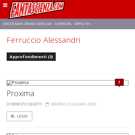
SPIDER-MAN: BRAND NEW DAY
SUPERGIRL
APPLE TV+
Ferruccio Alessandri
FRANCO RICCIARDIELLO
ZENDAYA
STAR TREK
AVENGERS: DOOMSDAY
Approfondimenti (3)
NETFLIX
SADIE SINK
CELIA ROSE GOODING
1
Proxima
DI ERNESTO VEGETTI
VENERDÌ 20 GIUGNO 2003
LEGGI