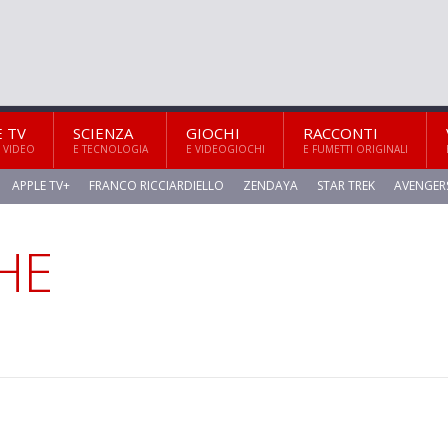
E TV
SCIENZA
GIOCHI
RACCONTI
 VIDEO
E TECNOLOGIA
E VIDEOGIOCHI
E FUMETTI ORIGINALI
APPLE TV+
FRANCO RICCIARDIELLO
ZENDAYA
STAR TREK
AVENGER
CHE