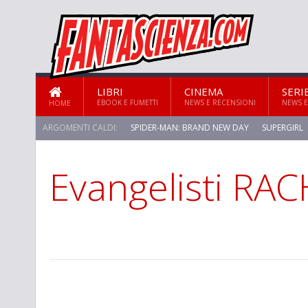
LIBRI
CINEMA
SERI
EBOOK E FUMETTI
NEWS E RECENSIONI
NEWS E
HOME
ARGOMENTI CALDI:
SPIDER-MAN: BRAND NEW DAY
SUPERGIRL
Evangelisti RA
STAR TREK: STRANGE NEW WORLDS