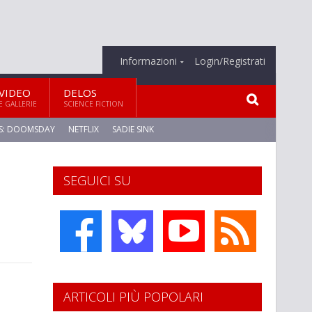
Informazioni
Login/Registrati
VIDEO
DELOS
E GALLERIE
SCIENCE FICTION
S: DOOMSDAY
NETFLIX
SADIE SINK
SEGUICI SU
ARTICOLI PIÙ POPOLARI