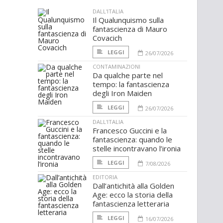
DALL'ITALIA
Il Qualunquismo sulla
fantascienza di Mauro
Covacich
LEGGI
26/07/2026
CONTAMINAZIONI
Da qualche parte nel
tempo: la fantascienza
degli Iron Maiden
LEGGI
26/07/2026
DALL'ITALIA
Francesco Guccini e la
fantascienza: quando le
stelle incontravano l’ironia
LEGGI
7/08/2026
EDITORIA
Dall’antichità alla Golden
Age: ecco la storia della
fantascienza letteraria
LEGGI
16/07/2026