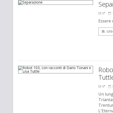
Sepa
DI S*
Essere u
LEG
Robot
Tuttl
DI S*
Un lungo
Trianta
Trentun
L'Etern