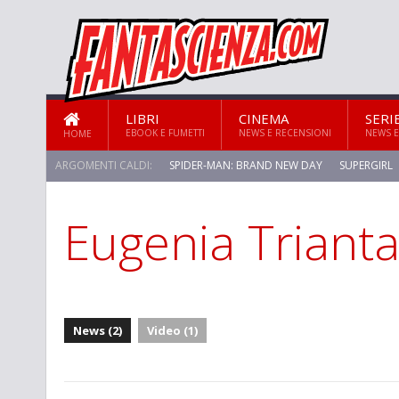
LIBRI
CINEMA
SERI
EBOOK E FUMETTI
NEWS E RECENSIONI
NEWS E
HOME
ARGOMENTI CALDI:
SPIDER-MAN: BRAND NEW DAY
SUPERGIRL
Eugenia Trianta
STAR TREK: STRANGE NEW WORLDS
News (2)
Video (1)