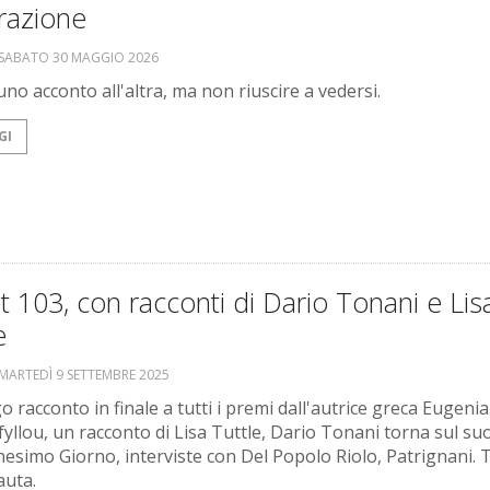
razione
SABATO 30 MAGGIO 2026
no acconto all'altra, ma non riuscire a vedersi.
GI
 103, con racconti di Dario Tonani e Lis
e
MARTEDÌ 9 SETTEMBRE 2025
 racconto in finale a tutti i premi dall'autrice greca Eugenia
fyllou, un racconto di Lisa Tuttle, Dario Tonani torna sul su
esimo Giorno, interviste con Del Popolo Riolo, Patrignani. T
auta.