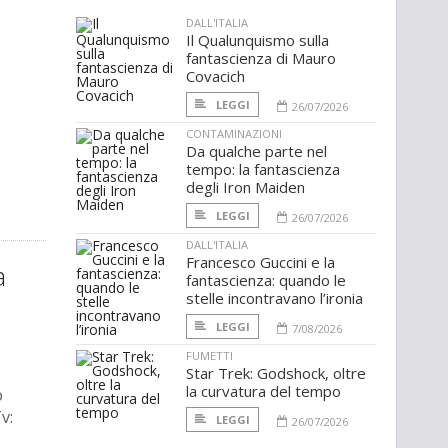
DALL'ITALIA
Il Qualunquismo sulla
fantascienza di Mauro
Covacich
LEGGI
26/07/2026
CONTAMINAZIONI
Da qualche parte nel
tempo: la fantascienza
degli Iron Maiden
LEGGI
26/07/2026
DALL'ITALIA
Francesco Guccini e la
a
fantascienza: quando le
stelle incontravano l’ironia
LEGGI
7/08/2026
FUMETTI
Star Trek: Godshock, oltre
la curvatura del tempo
o
v:
LEGGI
26/07/2026