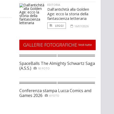
EDITORIA
Dall’antichità alla Golden
Age: ecco la storia della
fantascienza letteraria
LEGGI
16/07/2026
GALLERIE FOTOGRAFICHE
Vedi tutte
SpaceBalls The Almighty Schwartz Saga
(A.S.S.)
10 FOTO
Conferenza stampa Lucca Comics and
Games 2026
4 FOTO