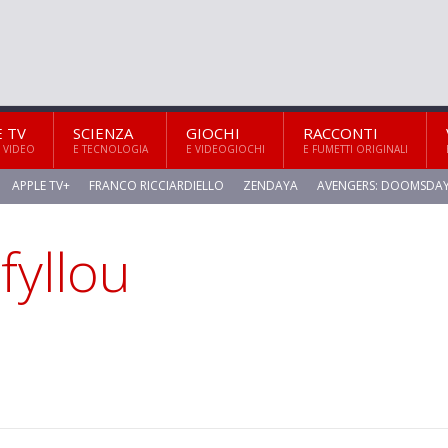
E TV
SCIENZA
GIOCHI
RACCONTI
 VIDEO
E TECNOLOGIA
E VIDEOGIOCHI
E FUMETTI ORIGINALI
APPLE TV+
FRANCO RICCIARDIELLO
ZENDAYA
AVENGERS: DOOMSDA
fyllou