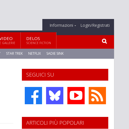
Informazioni
Login/Registrati
VIDEO
DELOS
E GALLERIE
SCIENCE FICTION
Y
STAR TREK
NETFLIX
SADIE SINK
SEGUICI SU
ARTICOLI PIÙ POPOLARI