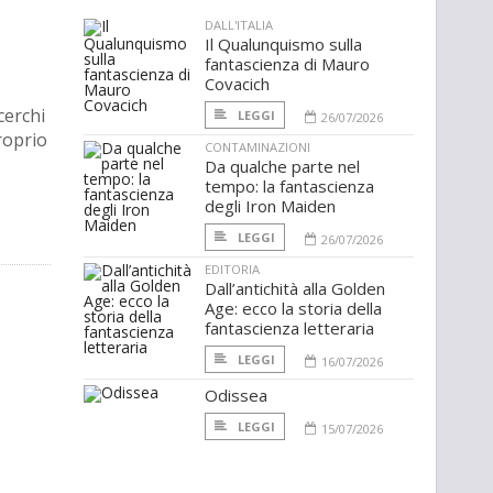
DALL'ITALIA
Il Qualunquismo sulla
fantascienza di Mauro
Covacich
cerchi
LEGGI
26/07/2026
roprio
CONTAMINAZIONI
Da qualche parte nel
tempo: la fantascienza
degli Iron Maiden
LEGGI
26/07/2026
EDITORIA
Dall’antichità alla Golden
Age: ecco la storia della
fantascienza letteraria
LEGGI
16/07/2026
Odissea
LEGGI
15/07/2026