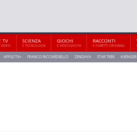
E TV
SCIENZA
GIOCHI
RACCONTI
 VIDEO
E TECNOLOGIA
E VIDEOGIOCHI
E FUMETTI ORIGINALI
APPLE TV+
FRANCO RICCIARDIELLO
ZENDAYA
STAR TREK
AVENGER