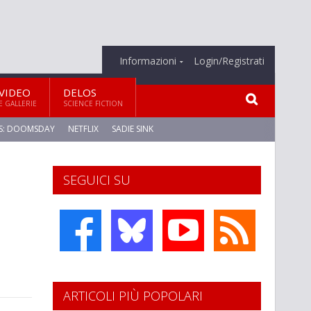
Informazioni
Login/Registrati
VIDEO
DELOS
E GALLERIE
SCIENCE FICTION
S: DOOMSDAY
NETFLIX
SADIE SINK
SEGUICI SU
ARTICOLI PIÙ POPOLARI