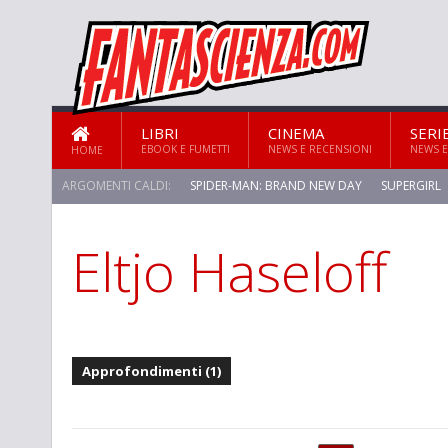
LIBRI
CINEMA
SERI
EBOOK E FUMETTI
NEWS E RECENSIONI
NEWS E
HOME
ARGOMENTI CALDI:
SPIDER-MAN: BRAND NEW DAY
SUPERGIRL
Eltjo Haseloff
STAR TREK: STRANGE NEW WORLDS
Approfondimenti (1)