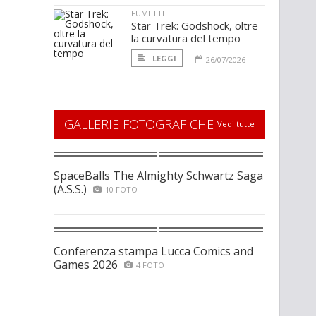
FUMETTI
Star Trek: Godshock, oltre
la curvatura del tempo
LEGGI
26/07/2026
GALLERIE FOTOGRAFICHE
Vedi tutte
SpaceBalls The Almighty Schwartz Saga
(A.S.S.)
10 FOTO
Conferenza stampa Lucca Comics and
Games 2026
4 FOTO