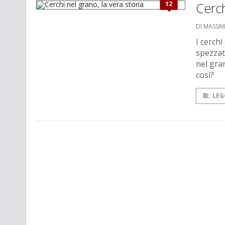
12
Cerch
DI MASSI
I cerchi
spezzat
nel gra
così?
LEG