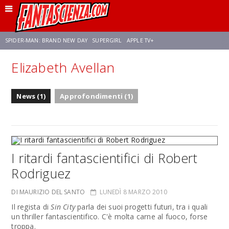
SPIDER-MAN: BRAND NEW DAY
SUPERGIRL
APPLE TV+
Elizabeth Avellan
FRANCO RICCIARDIELLO
ZENDAYA
AVENGERS: DOOMSDAY
STAR TREK
News (1)
Approfondimenti (1)
NETFLIX
SADIE SINK
CELIA ROSE GOODING
I ritardi fantascientifici di Robert
Rodriguez
DI MAURIZIO DEL SANTO
LUNEDÌ 8 MARZO 2010
Il regista di
Sin City
parla dei suoi progetti futuri, tra i quali
un thriller fantascientifico. C'è molta carne al fuoco, forse
troppa.