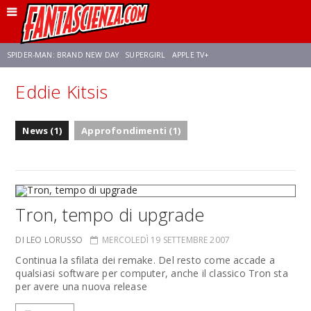
SPIDER-MAN: BRAND NEW DAY
SUPERGIRL
APPLE TV+
Eddie Kitsis
FRANCO RICCIARDIELLO
ZENDAYA
STAR TREK
AVENGERS: DOOMSDAY
News (1)
Approfondimenti (1)
NETFLIX
SADIE SINK
STAR TREK: STRANGE NEW WORLDS
Tron, tempo di upgrade
DI LEO LORUSSO
MERCOLEDÌ 19 SETTEMBRE 2007
Continua la sfilata dei remake. Del resto come accade a
qualsiasi software per computer, anche il classico Tron sta
per avere una nuova release