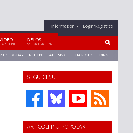
Informazioni
Login/Registrati
VIDEO
DELOS
E GALLERIE
SCIENCE FICTION
S: DOOMSDAY
NETFLIX
SADIE SINK
CELIA ROSE GOODING
SEGUICI SU
ARTICOLI PIÙ POPOLARI