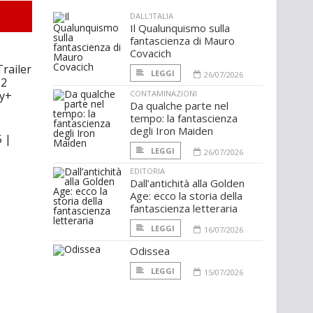
DALL'ITALIA
Il Qualunquismo sulla
fantascienza di Mauro
Covacich
railer
LEGGI
26/07/2026
12
ey+
CONTAMINAZIONI
Da qualche parte nel
tempo: la fantascienza
degli Iron Maiden
 |
LEGGI
26/07/2026
EDITORIA
Dall’antichità alla Golden
Age: ecco la storia della
fantascienza letteraria
LEGGI
16/07/2026
Odissea
LEGGI
15/07/2026