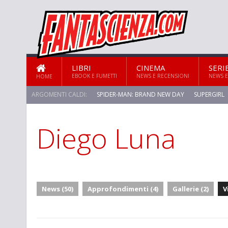
LIBRI
CINEMA
SERI
EBOOK E FUMETTI
NEWS E RECENSIONI
NEWS E
HOME
ARGOMENTI CALDI:
SPIDER-MAN: BRAND NEW DAY
SUPERGIRL
Diego Luna
News (50)
Approfondimenti (4)
Gallerie (2)
V