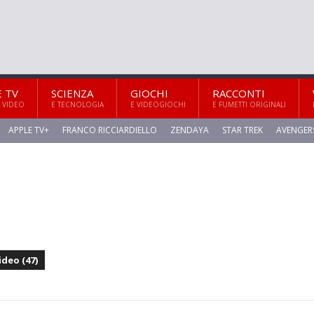
E TV
SCIENZA
GIOCHI
RACCONTI
 VIDEO
E TECNOLOGIA
E VIDEOGIOCHI
E FUMETTI ORIGINALI
APPLE TV+
FRANCO RICCIARDIELLO
ZENDAYA
STAR TREK
AVENGER
ideo (47)