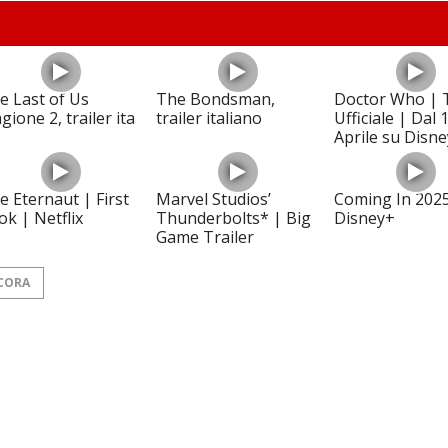
e Last of Us
The Bondsman,
Doctor Who | T
gione 2, trailer ita
trailer italiano
Ufficiale | Dal 
Aprile su Disn
e Eternaut | First
Marvel Studios’
Coming In 2025
ok | Netflix
Thunderbolts* | Big
Disney+
Game Trailer
CORA