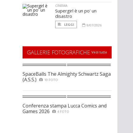
CINEMA
Supergirl è un po' un
disastro
LEGGI
8/07/2026
GALLERIE FOTOGRAFICHE
Vedi tutte
SpaceBalls The Almighty Schwartz Saga
(A.S.S.)
10 FOTO
Conferenza stampa Lucca Comics and
Games 2026
4 FOTO