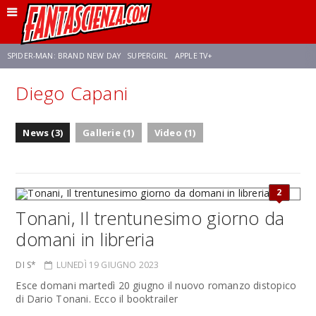
SPIDER-MAN: BRAND NEW DAY
SUPERGIRL
APPLE TV+
Diego Capani
FRANCO RICCIARDIELLO
ZENDAYA
AVENGERS: DOOMSDAY
STAR TREK
News (3)
Gallerie (1)
Video (1)
NETFLIX
SADIE SINK
STAR TREK: STRANGE NEW WORLDS
2
Tonani, Il trentunesimo giorno da
domani in libreria
DI S*
LUNEDÌ 19 GIUGNO 2023
Esce domani martedì 20 giugno il nuovo romanzo distopico
di Dario Tonani. Ecco il booktrailer