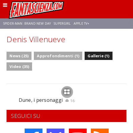
SPIDER-MAN: BRAND NEW DAY
SUPERGIRL
APPLE TV+
Denis Villenueve
FRANCO RICCIARDIELLO
ZENDAYA
AVENGERS: DOOMSDAY
STAR TREK
News (25)
Approfondimenti (1)
Gallerie (1)
NETFLIX
SADIE SINK
CELIA ROSE GOODING
Video (35)
Dune, i personaggi
16
SEGUICI SU