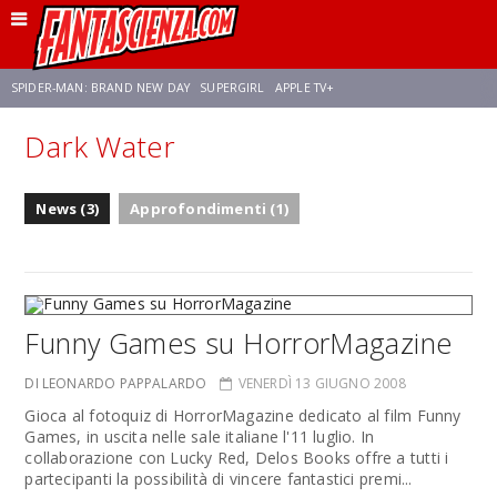
SPIDER-MAN: BRAND NEW DAY
SUPERGIRL
APPLE TV+
Dark Water
FRANCO RICCIARDIELLO
ZENDAYA
STAR TREK
AVENGERS: DOOMSDAY
News (3)
Approfondimenti (1)
NETFLIX
SADIE SINK
STAR TREK: STRANGE NEW WORLDS
Funny Games su HorrorMagazine
DI LEONARDO PAPPALARDO
VENERDÌ 13 GIUGNO 2008
Gioca al fotoquiz di HorrorMagazine dedicato al film Funny
Games, in uscita nelle sale italiane l'11 luglio. In
collaborazione con Lucky Red, Delos Books offre a tutti i
partecipanti la possibilità di vincere fantastici premi...