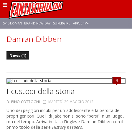
SPIDER-MAN: BRAND NEW DAY
SUPERGIRL
APPLE TV+
Damian Dibben
FRANCO RICCIARDIELLO
ZENDAYA
STAR TREK
AVENGERS: DOOMSDAY
News (1)
NETFLIX
SADIE SINK
CELIA ROSE GOODING
4
I custodi della storia
DI PINO COTTOGNI
MARTEDÌ 29 MAGGIO 2012
Uno dei peggiori incubi per un adolescente è la perdita dei
propri genitori. Quelli di Jake non si sono “persi” in un luogo,
ma nel tempo. Arriva in Italia l'inglese Damian Dibben con il
primo titolo della serie
History Keepers
.