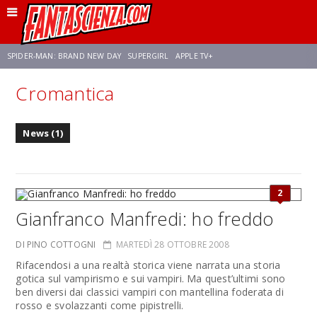
SPIDER-MAN: BRAND NEW DAY
SUPERGIRL
APPLE TV+
Cromantica
FRANCO RICCIARDIELLO
ZENDAYA
STAR TREK
AVENGERS: DOOMSDAY
News (1)
NETFLIX
SADIE SINK
STAR TREK: STRANGE NEW WORLDS
2
Gianfranco Manfredi: ho freddo
DI PINO COTTOGNI
MARTEDÌ 28 OTTOBRE 2008
Rifacendosi a una realtà storica viene narrata una storia
gotica sul vampirismo e sui vampiri. Ma quest’ultimi sono
ben diversi dai classici vampiri con mantellina foderata di
rosso e svolazzanti come pipistrelli.