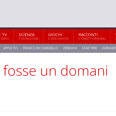
E TV
SCIENZA
GIOCHI
RACCONTI
 VIDEO
E TECNOLOGIA
E VIDEOGIOCHI
E FUMETTI ORIGINALI
APPLE TV+
FRANCO RICCIARDIELLO
ZENDAYA
STAR TREK
AVENGER
 fosse un domani