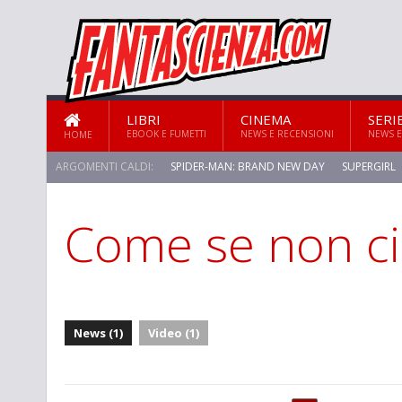
LIBRI
CINEMA
SERI
EBOOK E FUMETTI
NEWS E RECENSIONI
NEWS E
HOME
ARGOMENTI CALDI:
SPIDER-MAN: BRAND NEW DAY
SUPERGIRL
Come se non ci
STAR TREK: STRANGE NEW WORLDS
News (1)
Video (1)