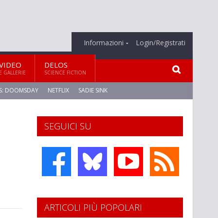
Informazioni
Login/Registrati
VIDEO
DELOS
E GALLERIE
SCIENCE FICTION
S: DOOMSDAY
NETFLIX
SADIE SINK
SEGUICI SU
ARTICOLI PIÙ POPOLARI