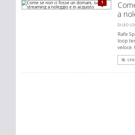
1
Come 
a nol
DI LEO L
Rafe Sp
loop te
veloce.
LEG