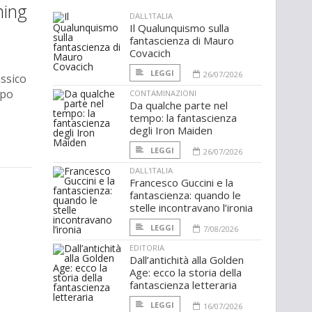
ming
DALL'ITALIA
Il Qualunquismo sulla
fantascienza di Mauro
Covacich
LEGGI
26/07/2026
assico
ppo
CONTAMINAZIONI
Da qualche parte nel
tempo: la fantascienza
degli Iron Maiden
LEGGI
26/07/2026
DALL'ITALIA
Francesco Guccini e la
fantascienza: quando le
stelle incontravano l’ironia
LEGGI
7/08/2026
EDITORIA
Dall’antichità alla Golden
Age: ecco la storia della
fantascienza letteraria
LEGGI
16/07/2026