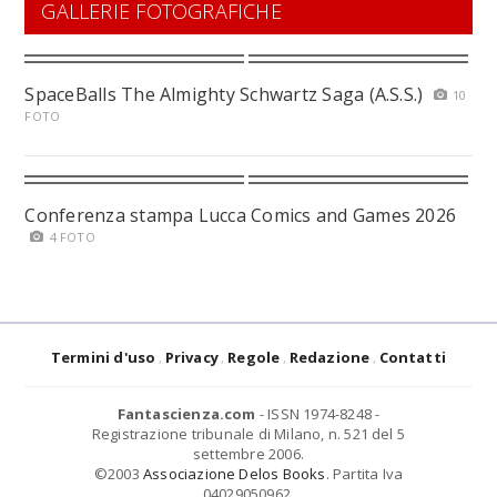
GALLERIE FOTOGRAFICHE
SpaceBalls The Almighty Schwartz Saga (A.S.S.)
10
FOTO
Conferenza stampa Lucca Comics and Games 2026
4 FOTO
Termini d'uso
Privacy
Regole
Redazione
Contatti
Fantascienza.com
- ISSN 1974-8248 -
Registrazione tribunale di Milano, n. 521 del 5
settembre 2006.
©2003
Associazione Delos Books
. Partita Iva
04029050962.