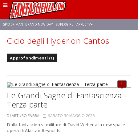
SPIDER-MAN: BRAND NEW DAY
SUPERGIRL
APPLE TV+
Ciclo degli Hyperion Cantos
FRANCO RICCIARDIELLO
ZENDAYA
AVENGERS: DOOMSDAY
STAR TREK
Approfondimenti (1)
NETFLIX
SADIE SINK
STAR TREK: STRANGE NEW WORLDS
1
Le Grandi Saghe di Fantascienza –
Terza parte
DI ARTURO FABRA
SABATO 30 MAGGIO 2026
Dalla fantascienza militare di David Weber alla new space
opera di Alastair Reynolds.