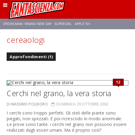
SPIDER-MAN: BRAND NEW DAY
SUPERGIRL
APPLE TV+
cereaologi
FRANCO RICCIARDIELLO
ZENDAYA
STAR TREK
AVENGERS: DOOMSDAY
Approfondimenti (1)
NETFLIX
SADIE SINK
STAR TREK: STRANGE NEW WORLDS
12
Cerchi nel grano, la vera storia
DI MASSIMO POLIDORO
DOMENICA 20 OTTOBRE 2002
I cerchi sono troppo perfetti. Gli steli delle piante sono
piegati, non spezzati. E poi ricrescodo in modo anormale.
Le prove sono tante: i cerchi nel grano non possono essere
realizzati dagli esseri umani. Ma è proprio così?