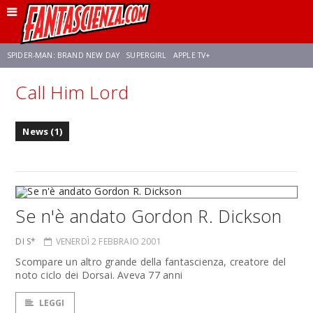
SPIDER-MAN: BRAND NEW DAY
SUPERGIRL
APPLE TV+
Call Him Lord
FRANCO RICCIARDIELLO
ZENDAYA
STAR TREK
AVENGERS: DOOMSDAY
News (1)
NETFLIX
SADIE SINK
STAR TREK: STRANGE NEW WORLDS
Se n'è andato Gordon R. Dickson
DI S*
VENERDÌ 2 FEBBRAIO 2001
Scompare un altro grande della fantascienza, creatore del
noto ciclo dei Dorsai. Aveva 77 anni
LEGGI