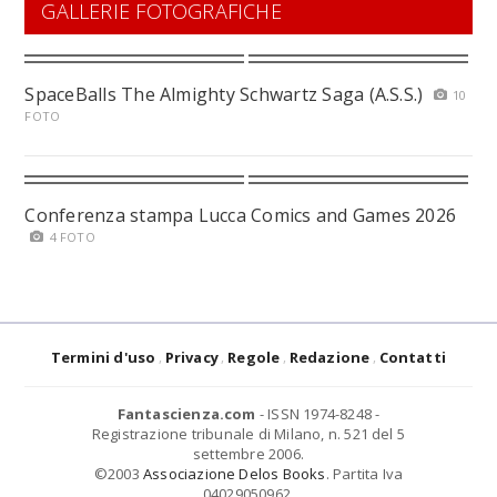
GALLERIE FOTOGRAFICHE
SpaceBalls The Almighty Schwartz Saga (A.S.S.)
10
FOTO
Conferenza stampa Lucca Comics and Games 2026
4 FOTO
Termini d'uso
Privacy
Regole
Redazione
Contatti
Fantascienza.com
- ISSN 1974-8248 -
Registrazione tribunale di Milano, n. 521 del 5
settembre 2006.
©2003
Associazione Delos Books
. Partita Iva
04029050962.