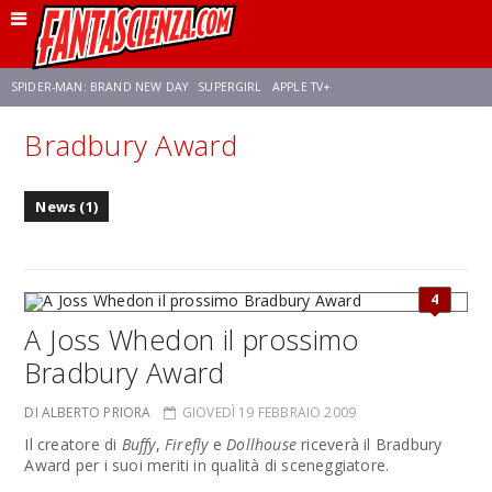
SPIDER-MAN: BRAND NEW DAY
SUPERGIRL
APPLE TV+
Bradbury Award
FRANCO RICCIARDIELLO
ZENDAYA
STAR TREK
AVENGERS: DOOMSDAY
News (1)
NETFLIX
SADIE SINK
STAR TREK: STRANGE NEW WORLDS
4
A Joss Whedon il prossimo
Bradbury Award
DI ALBERTO PRIORA
GIOVEDÌ 19 FEBBRAIO 2009
Il creatore di
Buffy
,
Firefly
e
Dollhouse
riceverà il Bradbury
Award per i suoi meriti in qualità di sceneggiatore.