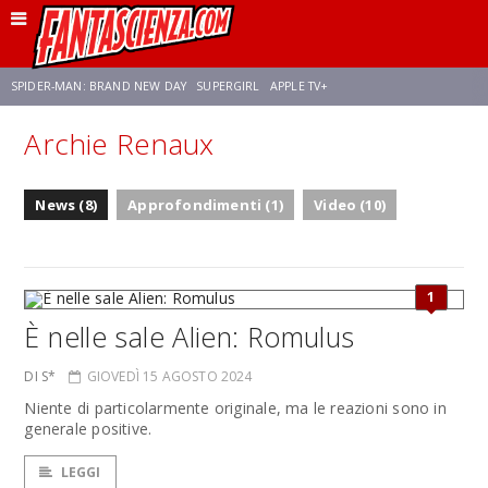
SPIDER-MAN: BRAND NEW DAY
SUPERGIRL
APPLE TV+
Archie Renaux
FRANCO RICCIARDIELLO
ZENDAYA
STAR TREK
AVENGERS: DOOMSDAY
News (8)
Approfondimenti (1)
Video (10)
NETFLIX
SADIE SINK
CELIA ROSE GOODING
1
È nelle sale Alien: Romulus
DI S*
GIOVEDÌ 15 AGOSTO 2024
Niente di particolarmente originale, ma le reazioni sono in
generale positive.
LEGGI