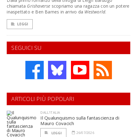
Dalla primo romanzo della trilogia di Leigh Bardugo
chiamata
Grishaverse
scopriamo una ragazza con un potere
inaspettato e Ben Barnes in arrivo da
Westworld
.
LEGGI
SEGUICI SU
ARTICOLI PIÙ POPOLARI
DALL'ITALIA
Il Qualunquismo sulla fantascienza di
Mauro Covacich
26/07/2026
LEGGI