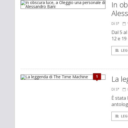
In ob
Ales
DI S*
Dal 5 a
12 e 19
LEG
1
La l
DI S*
È stata 
antologi
LEG