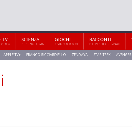
E TV
SCIENZA
GIOCHI
RACCONTI
 VIDEO
E TECNOLOGIA
E VIDEOGIOCHI
E FUMETTI ORIGINALI
APPLE TV+
FRANCO RICCIARDIELLO
ZENDAYA
STAR TREK
AVENGER
i