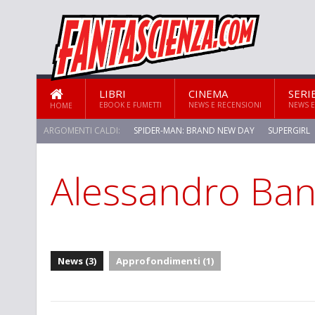
LIBRI
CINEMA
SERI
EBOOK E FUMETTI
NEWS E RECENSIONI
NEWS E
HOME
ARGOMENTI CALDI:
SPIDER-MAN: BRAND NEW DAY
SUPERGIRL
Alessandro Ban
News (3)
Approfondimenti (1)