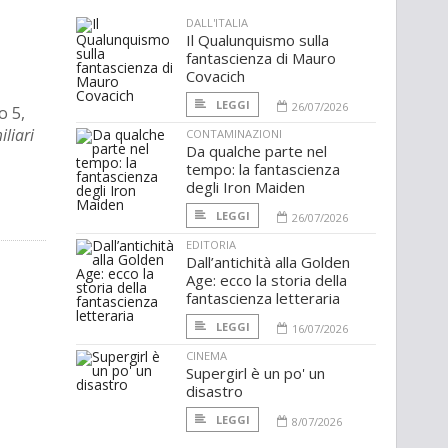
DALL'ITALIA
Il Qualunquismo sulla
fantascienza di Mauro
Covacich
LEGGI
26/07/2026
o 5,
iliari
CONTAMINAZIONI
Da qualche parte nel
tempo: la fantascienza
degli Iron Maiden
LEGGI
26/07/2026
EDITORIA
Dall’antichità alla Golden
Age: ecco la storia della
fantascienza letteraria
LEGGI
16/07/2026
CINEMA
Supergirl è un po' un
disastro
LEGGI
8/07/2026