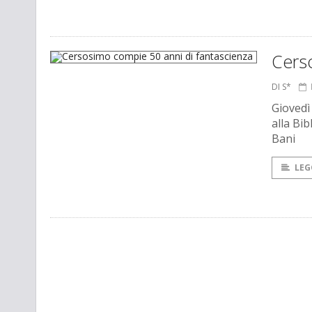
Cers
DI S*
Giovedì
alla Bi
Bani
LEG