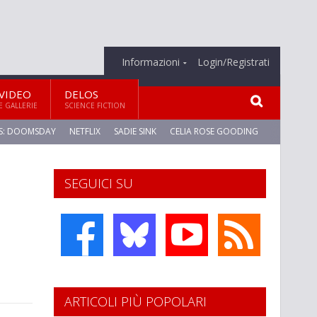
Informazioni
Login/Registrati
VIDEO
DELOS
E GALLERIE
SCIENCE FICTION
S: DOOMSDAY
NETFLIX
SADIE SINK
CELIA ROSE GOODING
SEGUICI SU
ARTICOLI PIÙ POPOLARI