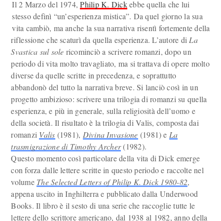
Il 2 Marzo del 1974,
Philip K. Dick
ebbe quella che lui
stesso definì “un’esperienza mistica”. Da quel giorno la sua
vita cambiò, ma anche la sua narrativa risentì fortemente della
riflessione che scaturì da quella esperienza. L’autore di
La
Svastica sul sole
ricominciò a scrivere romanzi, dopo un
periodo di vita molto travagliato, ma si trattava di opere molto
diverse da quelle scritte in precedenza, e soprattutto
abbandonò del tutto la narrativa breve. Si lanciò così in un
progetto ambizioso: scrivere una trilogia di romanzi su quella
esperienza, e più in generale, sulla religiosità dell’uomo e
della società. Il risultato è la trilogia di Valis, composta dai
romanzi
Valis
(1981),
Divina Invasione
(1981) e
La
trasmigrazione di Timothy Archer
(1982).
Questo momento così particolare della vita di Dick emerge
con forza dalle lettere scritte in questo periodo e raccolte nel
volume
The Selected Letters of Philip K. Dick 1980-82
,
appena uscito in Inghilterra e pubblicato dalla Underwood
Books. Il libro è il sesto di una serie che raccoglie tutte le
lettere dello scrittore americano, dal 1938 al 1982, anno della