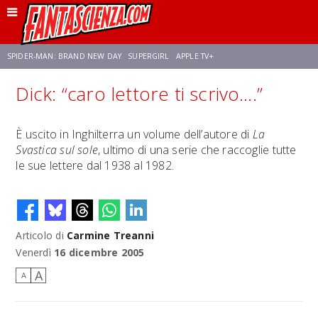
SPIDER-MAN: BRAND NEW DAY
SUPERGIRL
APPLE TV+
Dick: “caro lettore ti scrivo….”
FRANCO RICCIARDIELLO
ZENDAYA
STAR TREK
AVENGERS: DOOMSDAY
È uscito in Inghilterra un volume dell’autore di
La
Svastica sul sole
, ultimo di una serie che raccoglie tutte
NETFLIX
SADIE SINK
STAR TREK: STRANGE NEW WORLDS
le sue lettere dal 1938 al 1982.
Articolo di
Carmine Treanni
Venerdì
16 dicembre 2005
A
A