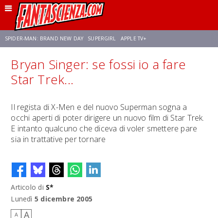
SPIDER-MAN: BRAND NEW DAY
SUPERGIRL
APPLE TV+
Bryan Singer: se fossi io a fare
FRANCO RICCIARDIELLO
ZENDAYA
AVENGERS: DOOMSDAY
STAR TREK
Star Trek...
NETFLIX
SADIE SINK
STAR TREK: STRANGE NEW WORLDS
Il regista di X-Men e del nuovo Superman sogna a
occhi aperti di poter dirigere un nuovo film di Star Trek.
E intanto qualcuno che diceva di voler smettere pare
sia in trattative per tornare
Articolo di
S*
Lunedì
5 dicembre 2005
A
A