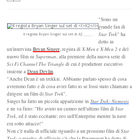
"Sono un
grande fan di
Star Trek
" ha
Il regista Bryan Singer sul set di
X2
detto in
un'intervista
Bryan Singer
, regista di
X-Men
e
X-Men 2
e del
nuovo film su
Superman
, alla premiere della nuova serie di
Sci Fi Channel
The Triangle
di cui è produttore esecutivo
insieme a
Dean Devlin
.
"Anche Dean è un trekkie. Abbiamo parlato spesso di cosa
avremmo fatto e di cosa avrei fatto io se fossi stato chiamato a
dirigere un film di
Star Trek
".
Singer ha fatto un piccola apparizione in
Star Trek: Nemesis
e ne va fiero: "Ho avuto un cameo nell'ultimo film di
Star
Trek
, ed è stato eccitante; ero sull'Enterprise mentre la nave
era sotto attacco!"
Non c'è nulla di ufficiale riguardo a un prossimo film di
Star
Trek
; o meglio, di ufficiale c'è che la Paramount ha detto di