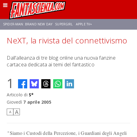
SPIDER-MAN: BRAND NEW DAY
SUPERGIRL
APPLE TV+
NeXT, la rivista del connettivismo
FRANCO RICCIARDIELLO
ZENDAYA
STAR TREK
AVENGERS: DOOMSDAY
Dall'alleanza di tre blog online una nuova fanzine
cartacea dedicata ai temi del fantastico
NETFLIX
SADIE SINK
STAR TREK: STRANGE NEW WORLDS
1
Articolo di
S*
Giovedì
7 aprile 2005
A
A
"Siamo i Custodi della Percezione, i Guardiani degli Angeli