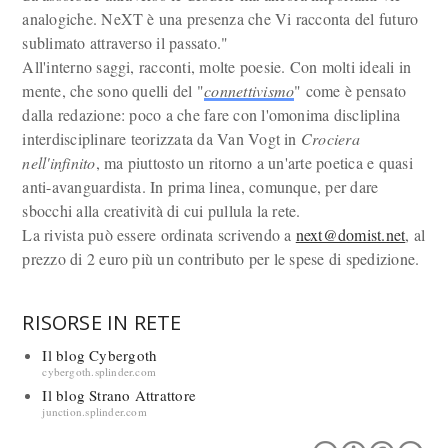
analogiche. NeXT è una presenza che Vi racconta del futuro
sublimato attraverso il passato."
All'interno saggi, racconti, molte poesie. Con molti ideali in
mente, che sono quelli del "
connettivismo
" come è pensato
dalla redazione: poco a che fare con l'omonima discliplina
interdisciplinare teorizzata da Van Vogt in
Crociera
nell'infinito
, ma piuttosto un ritorno a un'arte poetica e quasi
anti-avanguardista. In prima linea, comunque, per dare
sbocchi alla creatività di cui pullula la rete.
La rivista può essere ordinata scrivendo a
next@domist.net
, al
prezzo di 2 euro più un contributo per le spese di spedizione.
RISORSE IN RETE
Il blog Cybergoth
cybergoth.splinder.com
Il blog Strano Attrattore
junction.splinder.com