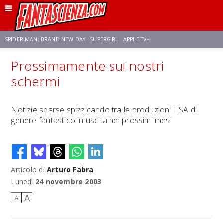
SPIDER-MAN: BRAND NEW DAY
SUPERGIRL
APPLE TV+
Prossimamente sui nostri
FRANCO RICCIARDIELLO
ZENDAYA
AVENGERS: DOOMSDAY
STAR TREK
schermi
NETFLIX
SADIE SINK
STAR TREK: STRANGE NEW WORLDS
Notizie sparse spizzicando fra le produzioni USA di
genere fantastico in uscita nei prossimi mesi
Articolo di
Arturo Fabra
Lunedì
24 novembre 2003
A
A