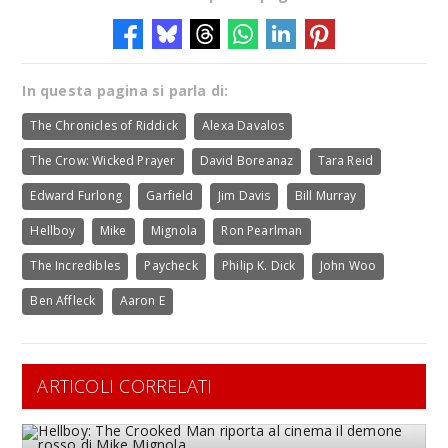
In questa pagina si parla di:
The Chronicles of Riddick
Alexa Davalos
The Crow: Wicked Prayer
David Boreanaz
Tara Reid
Edward Furlong
Garfield
Jim Davis
Bill Murray
Hellboy
Mike
Mignola
Ron Pearlman
The Incredibles
Paycheck
Philip K. Dick
John Woo
Ben Affleck
Aaron E
ARTICOLI CORRELATI