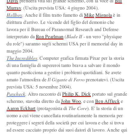
Davis
prenderà vita sul grande schermo, con la voce di
Bill
Murray
. (Uscita prevista USA: 4 giugno 2004).
Hellboy
. Anche il film tratto fumetto di
Mike
Mignola
è in
dirittura d'arrivo. Le vicende del figlio del demonio che
lavora per il Bureau of Paranormal Research and Defense
interpretato da
Ron Pearlman
(
Blade II
- un vero "physique
du role") saranno sugli schermi USA per il memorial day in
maggio 2004.
The Incredibles
. Computer grafica firmata Pixar per la storia
di una famiglia di supereroi tanto brava a salvare il mondo
quanto pasticciona a gestire i problemi quotidiani. Se avete
amato l'atmosfera de
Il Gigante di Ferro
prenotatevi. (Uscita
prevista USA: 5 novembre 2004).
Paycheck
. Altro racconto di
Philip K. Dick
portato sul grande
schermo, stavolta diretto da
John Woo
, e con
Ben Affleck
e
Aaron Eckhart
(protagonista di
The Core
). E' la storia di un
uomo a cui viene cancellata routinariamente la memoria per
proteggere i segreti della società per cui lavora e che si trova
ad essere cacciato proprio dai suoi datori di lavoro. Anche qui