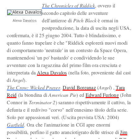
The Chronicles of Riddick
, ovvero il
secondo capitolo delle avventure
dell'antieroe di
Pitch Black
è ormai in
Alexa Davalos
postproduzione, la data di uscita negli USA,
confermata, è il 25 giugno 2004. Tutto è blindatissimo, e
quanto fanno trapelare è che "Riddick esplorerà nuovi modi
di comportamento 'neutrale' in un contesto da Space Opera,
mantenendosi 'un po' bastardo' e condividendo le sue
avventure con la ragazzina del primo film ora cresciuta e
interpretata da
Alexa Davalos
(nella foto, proveniente dal cast
di
Angel
).
The Crow: Wicked Prayer
.
David Boreanaz
(
Angel
) ,
Tara
Reid
(la biondina di
American Pie
) ed
Edward Furlong
(John
Connor in
Terminator 2
) saranno rispettivamente il cattivo, la
defunta e il redivivo "corvo" nell'ennesimo titolo della serie.
Solo per appassionati veri. (Uscita prevista USA: 2004)
Garfield
. Ora che l'animazione in CGI apre enormi
possibilità, perfino il gatto aranciotigrato delle strisce di
Jim