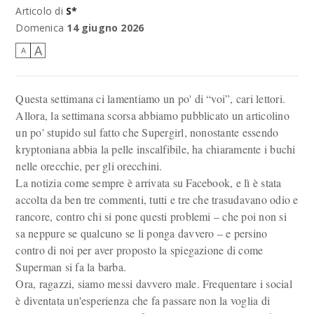
Articolo di
S*
Scena da
Marvel Zombies
(2025)
Domenica
14 giugno 2026
A
A
Questa settimana ci lamentiamo un po' di “voi”, cari lettori.
Allora, la settimana scorsa abbiamo pubblicato un articolino
un po' stupido sul fatto che Supergirl, nonostante essendo
kryptoniana abbia la pelle inscalfibile, ha chiaramente i buchi
nelle orecchie, per gli orecchini.
La notizia come sempre è arrivata su Facebook, e lì è stata
accolta da ben tre commenti, tutti e tre che trasudavano odio e
rancore, contro chi si pone questi problemi – che poi non si
sa neppure se qualcuno se li ponga davvero – e persino
contro di noi per aver proposto la spiegazione di come
Superman si fa la barba.
Ora, ragazzi, siamo messi davvero male. Frequentare i social
è diventata un'esperienza che fa passare non la voglia di