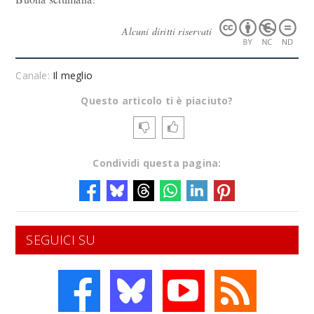
Alcuni diritti riservati
Canale:
Il meglio
Questo articolo ti è piaciuto?
Condividi questa pagina:
SEGUICI SU