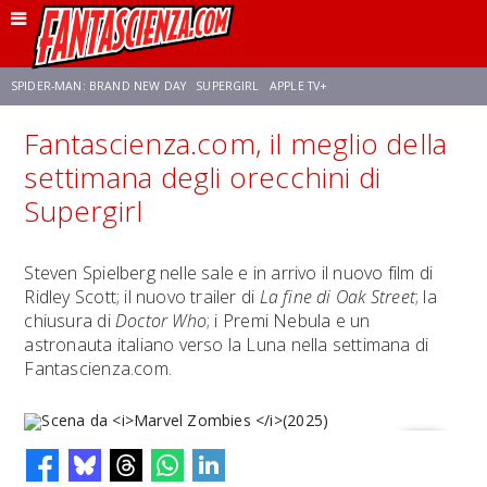
SPIDER-MAN: BRAND NEW DAY
SUPERGIRL
APPLE TV+
Fantascienza.com, il meglio della
FRANCO RICCIARDIELLO
ZENDAYA
STAR TREK
AVENGERS: DOOMSDAY
settimana degli orecchini di
Supergirl
NETFLIX
SADIE SINK
STAR TREK: STRANGE NEW WORLDS
Steven Spielberg nelle sale e in arrivo il nuovo film di
Ridley Scott; il nuovo trailer di
La fine di Oak Street
; la
chiusura di
Doctor Who
; i Premi Nebula e un
astronauta italiano verso la Luna nella settimana di
Fantascienza.com.