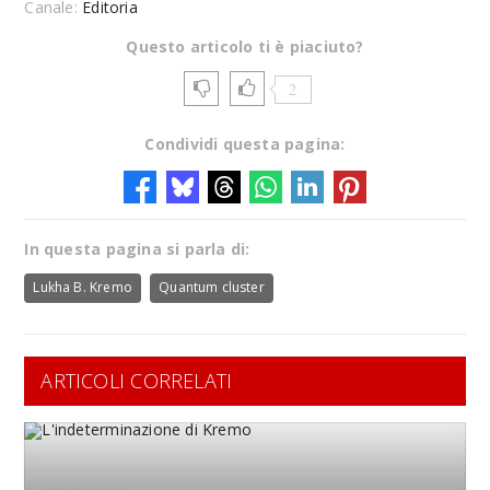
Canale:
Editoria
Questo articolo ti è piaciuto?
2
Condividi questa pagina:
In questa pagina si parla di:
Lukha B. Kremo
Quantum cluster
ARTICOLI CORRELATI