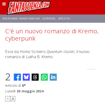
SPIDER-MAN: BRAND NEW DAY
SUPERGIRL
APPLE TV+
C'è un nuovo romanzo di Kremo,
FRANCO RICCIARDIELLO
ZENDAYA
STAR TREK
AVENGERS: DOOMSDAY
cyberpunk
NETFLIX
SADIE SINK
CELIA ROSE GOODING
Esce da Homo Scrivens
Quantum cluster
, il nuovo
romanzo di Lukha B. Kremo
2
Articolo di
S*
Lunedì
20 maggio 2024
A
A