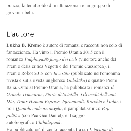
polizia, killer al soldo di multinazionali e un gruppo di
giovani ribelli.
L'autore
Lukha B. Kremo
è autore di romanzi e racconti non solo di
fantascienza. Ha vinto il Premio Urania 2015 con il
romanzo
Pulphagus® fango dei cieli
(vincitore anche del
Premio della critica Vegetti e del Premio Cassiopea), il
Premio Robot 2018 con
Invertito
(pubblicato nell’omonima
rivista e sulla rivista ungherese
Galaktika
) e quattro Premi
Italia. Oltre al Premio Urania, ha pubblicato i romanzi
Il
Grande Tritacarne
,
Storie di Scintilla
,
Gli occhi dell’anti-
Dio
,
Trans-Human Express, Inframondi
,
Korchin e l’odio
, il
noir
Quando cade un angelo
, il pamphlet satirico
Pop-
politics (
con Pee Gee Daniel), e il saggio
autobiografico
Chthulupunk
.
Ha pubblicato più di cento racconti, tra cui
L’incanto di