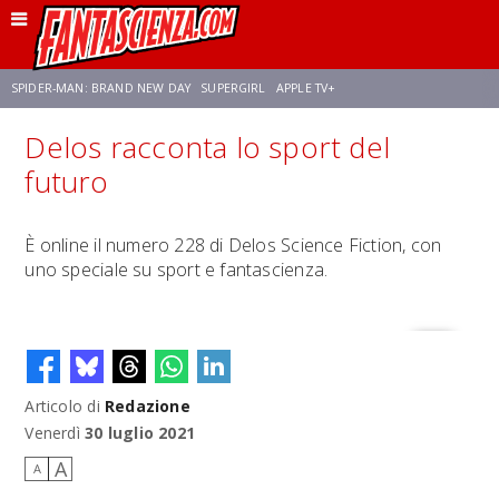
SPIDER-MAN: BRAND NEW DAY
SUPERGIRL
APPLE TV+
Delos racconta lo sport del
FRANCO RICCIARDIELLO
ZENDAYA
STAR TREK
AVENGERS: DOOMSDAY
futuro
NETFLIX
SADIE SINK
CELIA ROSE GOODING
È online il numero 228 di Delos Science Fiction, con
uno speciale su sport e fantascienza.
Articolo di
Redazione
Venerdì
30 luglio 2021
A
A