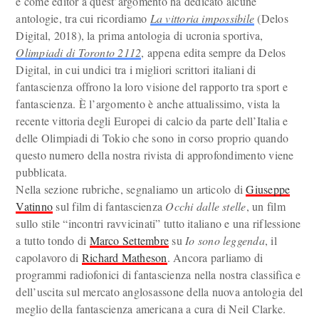
e come editor a quest’argomento ha dedicato alcune
antologie, tra cui ricordiamo
La vittoria impossibile
(Delos
Digital, 2018), la prima antologia di ucronia sportiva,
Olimpiadi di Toronto 2112
, appena edita sempre da Delos
Digital, in cui undici tra i migliori scrittori italiani di
fantascienza offrono la loro visione del rapporto tra sport e
fantascienza. È l’argomento è anche attualissimo, vista la
recente vittoria degli Europei di calcio da parte dell’Italia e
delle Olimpiadi di Tokio che sono in corso proprio quando
questo numero della nostra rivista di approfondimento viene
pubblicata.
Nella sezione rubriche, segnaliamo un articolo di
Giuseppe
Vatinno
sul film di fantascienza
Occhi dalle stelle
, un film
sullo stile “incontri ravvicinati” tutto italiano e una riflessione
a tutto tondo di
Marco Settembre
su
Io sono leggenda
, il
capolavoro di
Richard Matheson
. Ancora parliamo di
programmi radiofonici di fantascienza nella nostra classifica e
dell’uscita sul mercato anglosassone della nuova antologia del
meglio della fantascienza americana a cura di Neil Clarke.