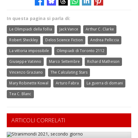
In questa pagina si parla di:
Le Olimpiadi della follia
Jack Vance
Arthur C. Clarke
Robert Sheckley
Delos Science Fiction
Andrea Pelliccia
La vittoria impossibile
Olimpiadi di Toronto 2112
Giuseppe Vatinno
Marco Settembre
Richard Matheson
Vincenzo Graziano
The Calculating Stars
Mary Robinette Kowal
Arturo Fabra
La guerra di domani
Tea C. Blanc
ARTICOLI CORRELATI