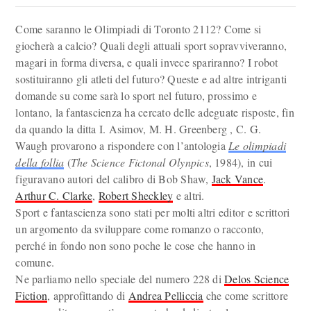
Come saranno le Olimpiadi di Toronto 2112? Come si
giocherà a calcio? Quali degli attuali sport sopravviveranno,
magari in forma diversa, e quali invece spariranno? I robot
sostituiranno gli atleti del futuro? Queste e ad altre intriganti
domande su come sarà lo sport nel futuro, prossimo e
lontano, la fantascienza ha cercato delle adeguate risposte, fin
da quando la ditta I. Asimov, M. H. Greenberg , C. G.
Waugh provarono a rispondere con l’antologia
Le olimpiadi
della follia
(
The Science Fictonal Olynpics
, 1984), in cui
figuravano autori del calibro di Bob Shaw,
Jack Vance
.
Arthur C. Clarke
,
Robert Sheckley
e altri.
Sport e fantascienza sono stati per molti altri editor e scrittori
un argomento da sviluppare come romanzo o racconto,
perché in fondo non sono poche le cose che hanno in
comune.
Ne parliamo nello speciale del numero 228 di
Delos Science
Fiction
, approfittando di
Andrea Pelliccia
che come scrittore